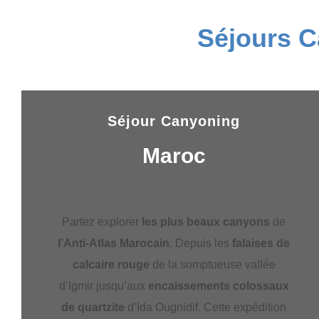
Séjours C
Séjour Canyoning
Maroc
Partez explorer
les plus beaux canyons
de
l’Anti-Atlas Marocain
. Depuis les
falaises de
calcaire rouge
de la somptueuse vallée
d’Igmir jusqu’aux
encaissements colossaux
de quartzite
d’Ida Ougnidif. Cette expédition