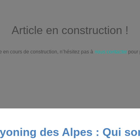
Article en construction !
re en cours de construction, n’hésitez pas à
nous contacter
pour p
yoning des Alpes : Qui 