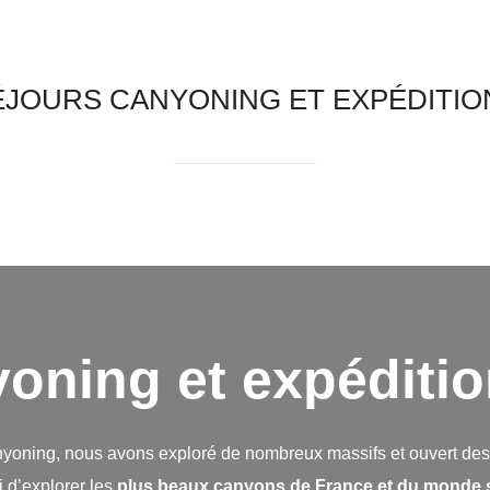
onomie
Modules de spécialités
Séjours & Expédi
ÉJOURS CANYONING ET EXPÉDITIO
oning et expéditio
yoning, nous avons exploré de nombreux massifs et ouvert des 
 d’explorer les
plus beaux canyons de France
et du monde s