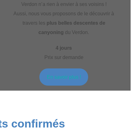
Verdon n’a rien à envier à ses voisins !
Aussi, nous vous proposons de le découvrir à
travers les
plus belles descentes de
canyoning
du Verdon.
4 jours
Prix sur demande
En savoir plus !
ts confirmés