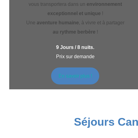
vous transportera dans un
environnement
exceptionnel et unique
!
Une
aventure humaine
, à vivre et à partager
au rythme berbère
!
9 Jours / 8 nuits.
Prix sur demande
En savoir plus !
Séjours Can