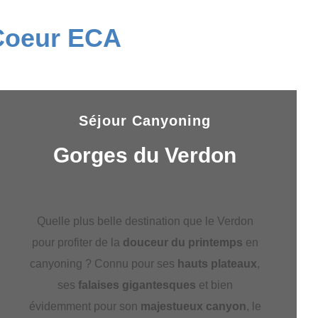
 Coeur ECA
Séjour Canyoning
Gorges du Verdon
Quelle plus belle destination que le Verdon
pour profiter de la
douceur du printemps
en
canyoning ? Connu pour ses
hauts plateaux
,
ses
falaises gigantesques
et bien
évidemment pour son
majestueux canyon
, le