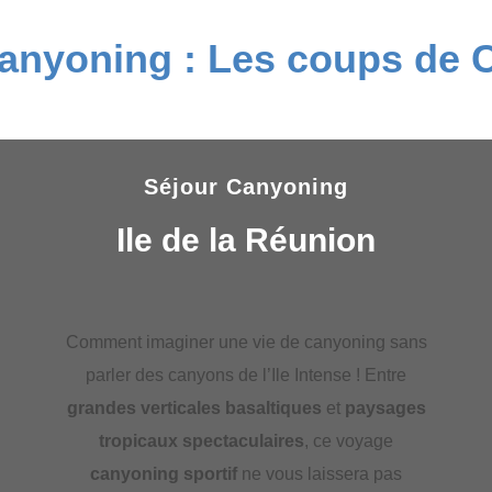
anyoning : Les coups de
Séjour Canyoning
Ile de la Réunion
Comment imaginer une vie de canyoning sans
parler des canyons de l’Ile Intense ! Entre
grandes verticales basaltiques
et
paysages
tropicaux
spectaculaires
, ce voyage
canyoning sportif
ne vous laissera pas