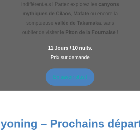
indifférent.e.s ! Partez explorez les
canyons
mythiques de Cilaos, Mafate
ou encore la
somptueuse
vallée de Takamaka
, sans
oublier de visiter
le Piton de la Fournaise
!
11 Jours / 10 nuits.
Prix sur demande
En savoir plus !
yoning – Prochains dépar