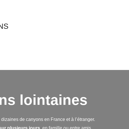
tions
Nous contacter ou réserver
NS
ns lointaines
dizaines de canyons en France et à l’étranger.
ur plusieurs jours,
en famille ou entre amis.