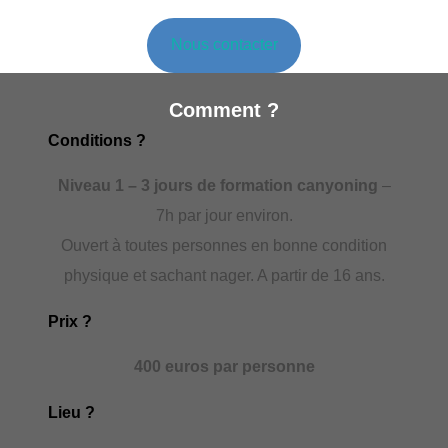
Nous contacter
Comment ?
Conditions ?
Niveau 1 – 3 jours de formation canyoning
–
7h par jour environ.
Ouvert à toutes personnes en bonne condition
physique et sachant nager. A partir de 16 ans.
Prix ?
400 euros par personne
Lieu ?