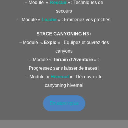
– Module «
Rescue
» : Techniques de
secours
– Module «
Leader
» : Emmenez vos proches
STAGE CANYONING N3+
– Module «
Explo
» : Equipez et ouvrez des
canyons
– Module «
Terrain d’Aventure
» :
Progressez sans laisser de traces !
– Module «
Hivernal
» : Découvrez le
canyoning hivernal
En savoir plus