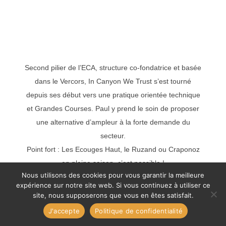
Second pilier de l’ECA, structure co-fondatrice et basée
dans le Vercors, In Canyon We Trust s’est tourné
depuis ses début vers une pratique orientée technique
et Grandes Courses. Paul y prend le soin de proposer
une alternative d’ampleur à la forte demande du
secteur.
Point fort : Les Ecouges Haut, le Ruzand ou Craponoz
en pleine saison, c’est possible !
Nous utilisons des cookies pour vous garantir la meilleure
expérience sur notre site web. Si vous continuez à utiliser ce
site, nous supposerons que vous en êtes satisfait.
Canyoning Evasion
J'accepte
Politique de confidentialité